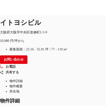
オフィス
物件ID：
JPN-P-002I37
イトヨシビル
JP
オフィス・事務所
大阪府大阪市中央区道修町2-5-9
お電話
お問合せ
10,000 円/坪から
倉庫・物流センター
募集面積：
23.16 - 35.91 坪
/
77 - 119 m²
地図検索
お問い合わせ
記事
お電話
仲介会社様はこちらへ
共有する
物件詳細
お気に入り
物件概要
所在地
物件詳細