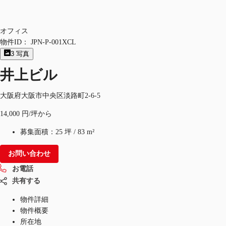
オフィス
物件ID：
JPN-P-001XCL
3
写真
井上ビル
大阪府大阪市中央区淡路町2-6-5
14,000 円/坪から
募集面積：
25 坪
/
83 m²
お問い合わせ
お電話
共有する
物件詳細
物件概要
所在地