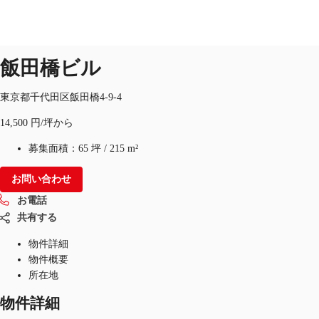
オフィス
物件ID：
JPN-P-0014EO
飯田橋ビル
東京都千代田区飯田橋4-9-4
オフィス・事務所
倉庫・物流センター
地図検索
14,500 円/坪から
募集面積：
65 坪
/
215 m²
お問い合わせ
お電話
共有する
物件詳細
物件概要
所在地
物件詳細