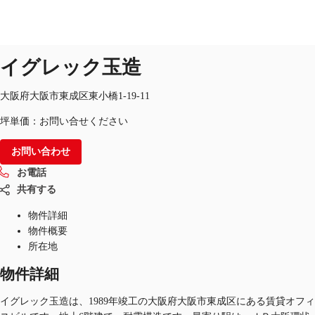
オフィス
物件ID：
JPN-P-003SUJ
掲載終了物件
イグレック玉造
JP
オフィス・事務所
大阪府大阪市東成区東小橋1-19-11
お電話
お問合せ
坪単価：お問い合せください
倉庫・物流センター
お問い合わせ
地図検索
お電話
記事
共有する
仲介会社様はこちらへ
物件詳細
物件概要
お気に入り
所在地
物件詳細
イグレック玉造は、1989年竣工の大阪府大阪市東成区にある賃貸オフィ