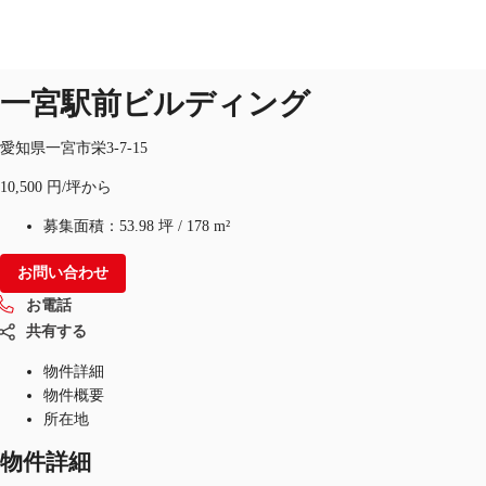
オフィス
物件ID：
JPN-P-00BHCJ
一宮駅前ビルディング
愛知県一宮市栄3-7-15
オフィス・事務所
倉庫・物流センター
地図検索
10,500 円/坪から
募集面積：
53.98 坪
/
178 m²
お問い合わせ
お電話
共有する
物件詳細
物件概要
所在地
物件詳細