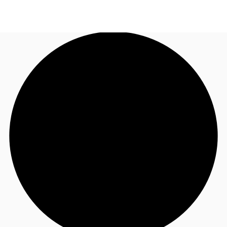
JP
オフィス・事務所
お電話
お問合せ
倉庫・物流センター
地図検索
記事
仲介会社様はこちらへ
お気に入り