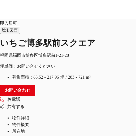
オフィス
物件ID：
JPN-P-0006RG
即入居可
1
図面
JP
いちご博多駅前スクエア
オフィス・事務所
お電話
お問合せ
倉庫・物流センター
福岡県福岡市博多区博多駅前1-21-28
坪単価：お問い合せください
地図検索
募集面積：
85.52 - 217.96 坪
/
283 - 721 m²
記事
お問い合わせ
仲介会社様はこちらへ
お電話
お気に入り
共有する
物件詳細
物件概要
所在地