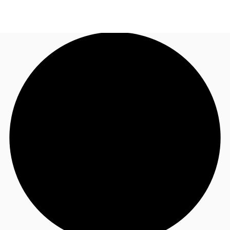
JP
オフィス・事務所
お電話
お問合せ
倉庫・物流センター
地図検索
記事
仲介会社様はこちらへ
お気に入り