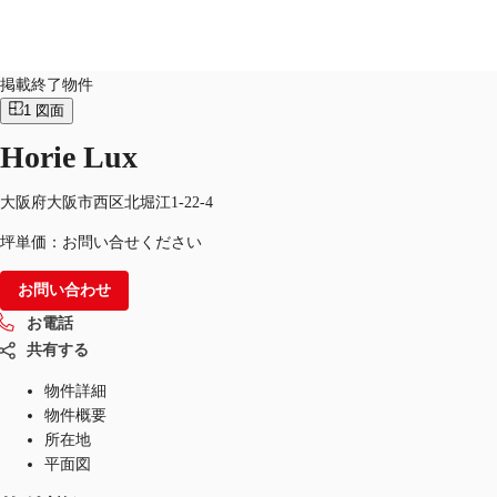
オフィス
物件ID：
JPN-P-001ENY
掲載終了物件
1
図面
オフィス・事務所
倉庫・物流センター
地図検索
Horie Lux
大阪府大阪市西区北堀江1-22-4
坪単価：お問い合せください
お問い合わせ
お電話
共有する
物件詳細
物件概要
所在地
平面図