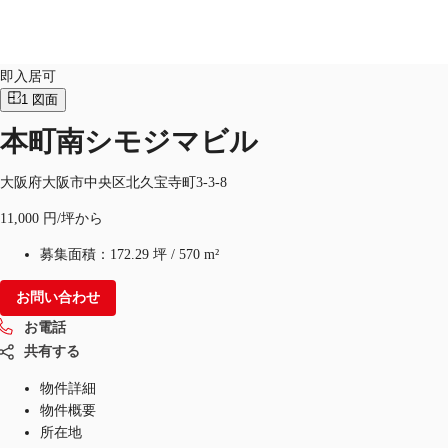
オフィス
物件ID：
JPN-P-001JWS
即入居可
1
図面
本町南シモジマビル
オフィス・事務所
倉庫・物流センター
地図検索
大阪府大阪市中央区北久宝寺町3-3-8
11,000 円/坪から
募集面積：
172.29 坪
/
570 m²
お問い合わせ
お電話
共有する
物件詳細
物件概要
所在地