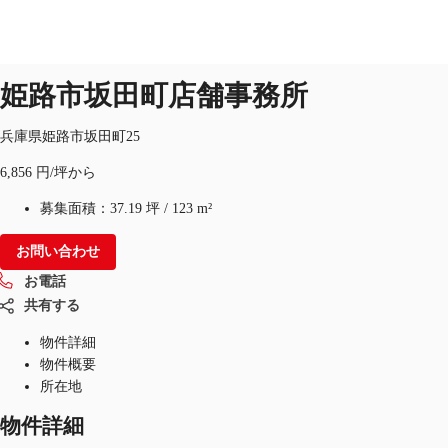
オフィス
物件ID：
JPN-P-0044VY
即入居可
姫路市坂田町店舗事務所
JP
オフィス・事務所
兵庫県姫路市坂田町25
お電話
お問合せ
6,856 円/坪から
倉庫・物流センター
募集面積：
37.19 坪
/
123 m²
地図検索
お問い合わせ
記事
お電話
仲介会社様はこちらへ
共有する
物件詳細
お気に入り
物件概要
所在地
物件詳細