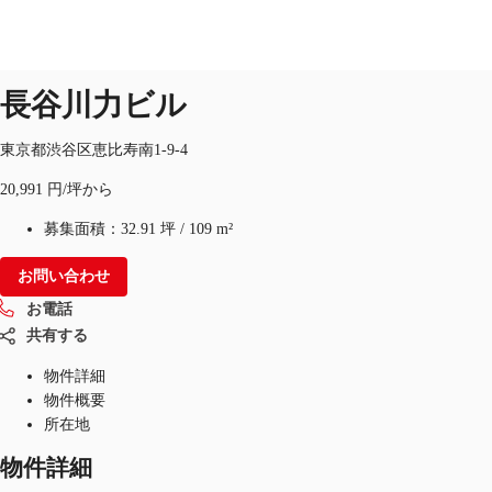
オフィス
物件ID：
JPN-P-00142R
長谷川力ビル
JP
オフィス・事務所
東京都渋谷区恵比寿南1-9-4
お電話
お問合せ
20,991 円/坪から
倉庫・物流センター
募集面積：
32.91 坪
/
109 m²
地図検索
お問い合わせ
記事
お電話
仲介会社様はこちらへ
共有する
物件詳細
お気に入り
物件概要
所在地
物件詳細