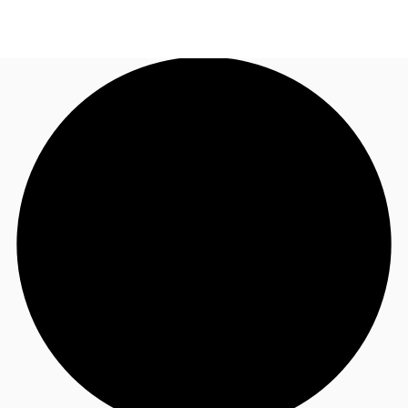
JP
オフィス・事務所
お電話
お問合せ
倉庫・物流センター
地図検索
記事
仲介会社様はこちらへ
お気に入り