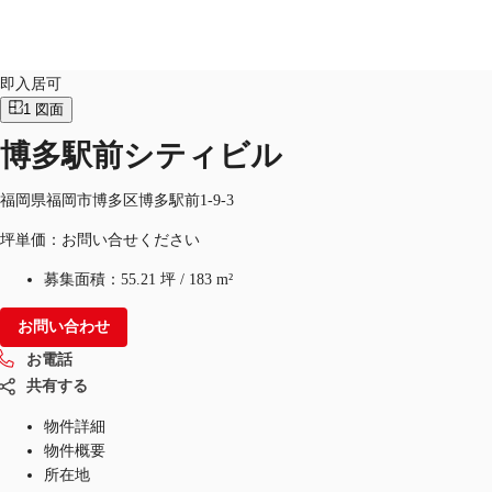
オフィス
物件ID：
JPN-P-001CPD
即入居可
1
図面
博多駅前シティビル
オフィス・事務所
倉庫・物流センター
地図検索
福岡県福岡市博多区博多駅前1-9-3
坪単価：お問い合せください
募集面積：
55.21 坪
/
183 m²
お問い合わせ
お電話
共有する
物件詳細
物件概要
所在地