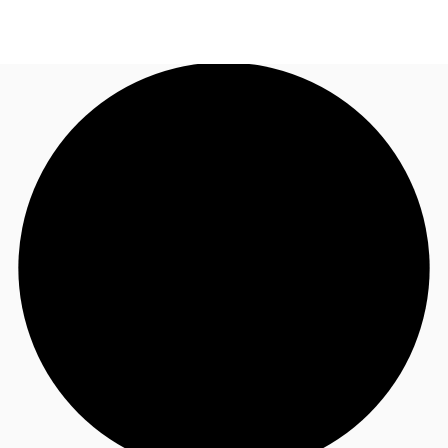
JP
オフィス・事務所
お電話
お問合せ
倉庫・物流センター
地図検索
記事
仲介会社様はこちらへ
お気に入り