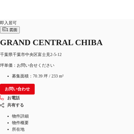
オフィス
物件ID：
JPN-P-003ADA
即入居可
1
図面
JP
GRAND CENTRAL CHIBA
オフィス・事務所
お電話
お問合せ
倉庫・物流センター
千葉県千葉市中央区富士見2-5-12
坪単価：お問い合せください
地図検索
募集面積：
70.39 坪
/
233 m²
記事
お問い合わせ
仲介会社様はこちらへ
お電話
お気に入り
共有する
物件詳細
物件概要
所在地