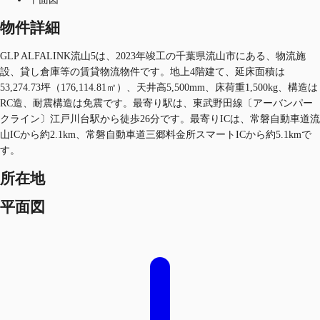
物件詳細
GLP ALFALINK流山5は、2023年竣工の千葉県流山市にある、物流施
設、貸し倉庫等の賃貸物流物件です。地上4階建て、延床面積は
53,274.73坪（176,114.81㎡）、天井高5,500mm、床荷重1,500kg、構造は
RC造、耐震構造は免震です。最寄り駅は、東武野田線〔アーバンパー
クライン〕江戸川台駅から徒歩26分です。最寄りICは、常磐自動車道流
山ICから約2.1km、常磐自動車道三郷料金所スマートICから約5.1kmで
す。
所在地
平面図