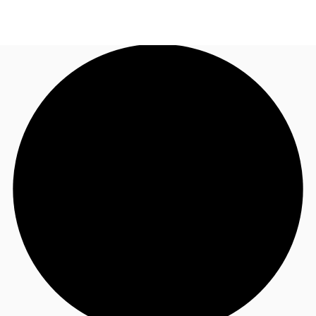
JP
オフィス・事務所
お電話
お問合せ
倉庫・物流センター
地図検索
記事
仲介会社様はこちらへ
お気に入り