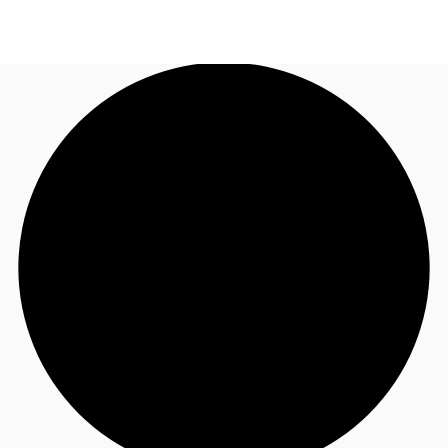
JP
オフィス・事務所
お電話
お問合せ
倉庫・物流センター
地図検索
記事
仲介会社様はこちらへ
お気に入り