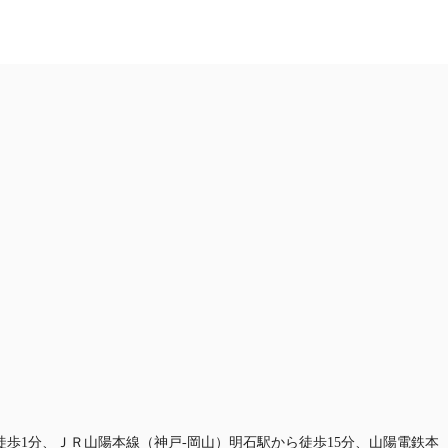
お問合せ
歩1分、ＪＲ山陽本線（神戸-岡山）明石駅から徒歩15分、山陽電鉄本