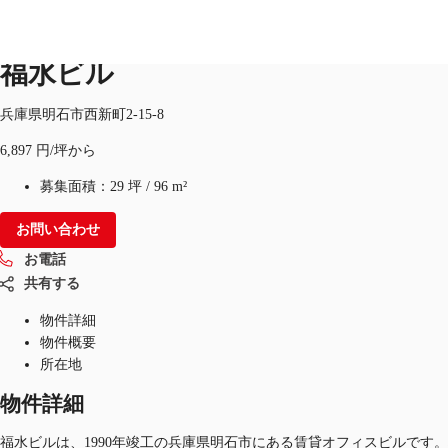
オフィス
物件ID：
JPN-P-002F3Z
福水ビル
兵庫県明石市西新町2-15-8
オフィス・事務所
倉庫・物流センター
地図検索
6,897 円/坪から
募集面積：
29 坪
/
96 m²
お問い合わせ
お電話
共有する
物件詳細
物件概要
所在地
物件詳細
福水ビルは、1990年竣工の兵庫県明石市にある賃貸オフィスビルです