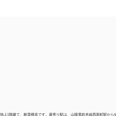
JP
記事
仲介会社様はこちらへ
お気に入り
お電話
。地上5階建て、耐震構造です。最寄り駅は、山陽電鉄本線西新町駅から徒