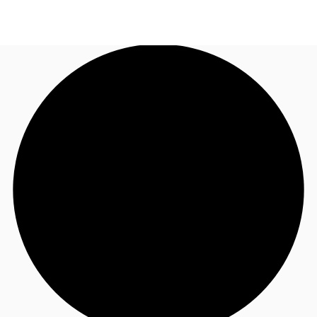
JP
オフィス・事務所
お電話
お問合せ
倉庫・物流センター
地図検索
記事
仲介会社様はこちらへ
お気に入り