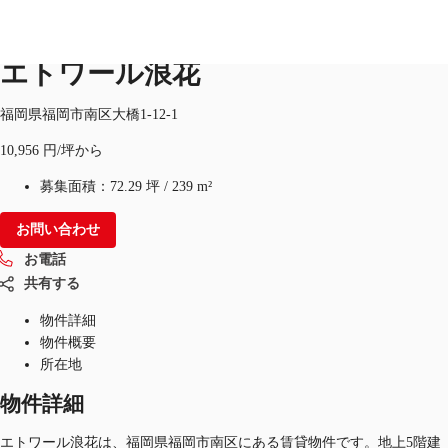
オフィス
物件ID：
JPN-P-002T84
エトワール浪花
JP
福岡県福岡市南区大橋1-12-1
オフィス・事務所
10,956 円/坪から
お電話
お問合せ
倉庫・物流センター
募集面積：
72.29 坪
/
239 m²
地図検索
お問い合わせ
お電話
記事
共有する
仲介会社様はこちらへ
物件詳細
物件概要
お気に入り
所在地
物件詳細
エトワール浪花は、福岡県福岡市南区にある賃貸物件です。地上5階建