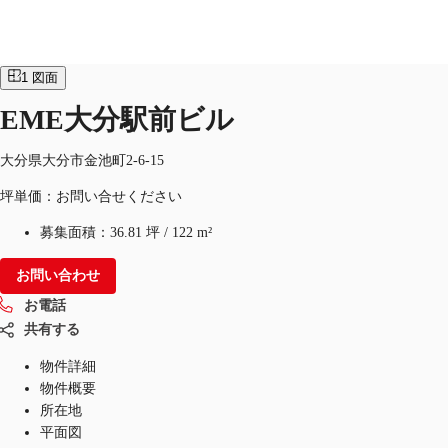
オフィス
物件ID：
JPN-P-001HXZ
1
図面
JP
EME大分駅前ビル
オフィス・事務所
お電話
お問合せ
大分県大分市金池町2-6-15
倉庫・物流センター
坪単価：お問い合せください
地図検索
募集面積：
36.81 坪
/
122 m²
記事
お問い合わせ
仲介会社様はこちらへ
お電話
共有する
お気に入り
物件詳細
物件概要
所在地
平面図