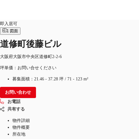
オフィス
物件ID：
JPN-P-0004JS
即入居可
1
図面
JP
道修町後藤ビル
オフィス・事務所
お電話
お問合せ
倉庫・物流センター
大阪府大阪市中央区道修町2-2-6
坪単価：お問い合せください
地図検索
募集面積：
21.46 - 37.28 坪
/
71 - 123 m²
記事
お問い合わせ
仲介会社様はこちらへ
お電話
お気に入り
共有する
物件詳細
物件概要
所在地