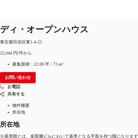
オフィス
物件ID：
JPN-P-00BO45
即入居可
ディ・オープンハウス
東京都渋谷区東1-4-23
オフィス・事務所
倉庫・物流センター
地図検索
22,644 円/坪から
募集面積：
22.08 坪
/
73 m²
お問い合わせ
お電話
共有する
物件概要
所在地
所在地
※基準階とは、多階層ビルにおいて基準となる平面を持つ階になります