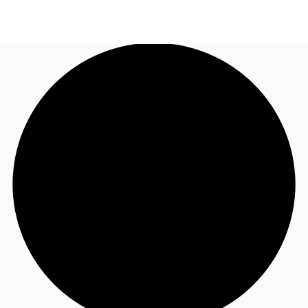
JP
オフィス・事務所
お電話
お問合せ
倉庫・物流センター
地図検索
記事
仲介会社様はこちらへ
お気に入り