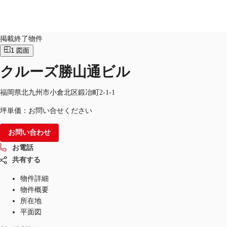
オフィス
物件ID：
JPN-P-001BJB
掲載終了物件
1
図面
JP
クルーズ勝山通ビル
オフィス・事務所
お電話
お問合せ
倉庫・物流センター
福岡県北九州市小倉北区鍛冶町2-1-1
坪単価：お問い合せください
地図検索
お問い合わせ
記事
お電話
仲介会社様はこちらへ
共有する
お気に入り
物件詳細
物件概要
所在地
平面図