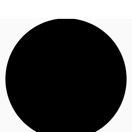
JP
オフィス・事務所
お電話
お問合せ
倉庫・物流センター
地図検索
記事
仲介会社様はこちらへ
お気に入り