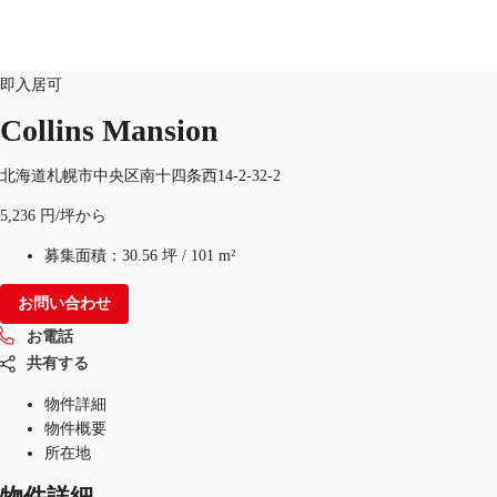
オフィス
物件ID：
JPN-P-009TC2
即入居可
Collins Mansion
オフィス・事務所
倉庫・物流センター
地図検索
北海道札幌市中央区南十四条西14-2-32-2
5,236 円/坪から
募集面積：
30.56 坪
/
101 m²
お問い合わせ
お電話
共有する
物件詳細
物件概要
所在地
物件詳細