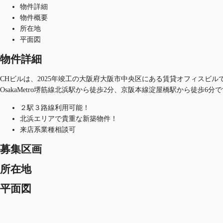
物件詳細
物件概要
所在地
平面図
物件詳細
CHビルは、2025年竣工の大阪府大阪市中央区にある賃貸オフィスビルで
OsakaMetro堺筋線北浜駅から徒歩2分、京阪本線淀屋橋駅から徒歩6分
２駅３路線利用可能！
北浜エリアで貴重な新築物件！
来店系業種相談可
募集区画
所在地
平面図