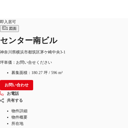
オフィス
物件ID：
JPN-P-000R4X
即入居可
1
図面
センター南ビル
オフィス・事務所
倉庫・物流センター
地図検索
神奈川県横浜市都筑区茅ケ崎中央3-1
坪単価：お問い合せください
募集面積：
180.27 坪
/
596 m²
お問い合わせ
お電話
共有する
物件詳細
物件概要
所在地