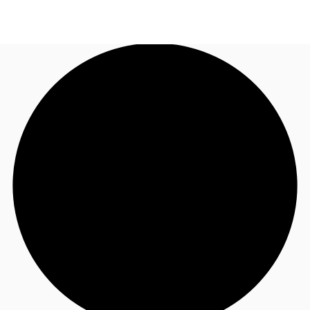
JP
オフィス・事務所
お電話
お問合せ
倉庫・物流センター
地図検索
記事
仲介会社様はこちらへ
お気に入り