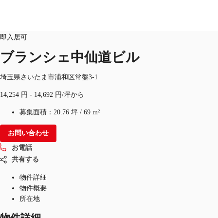
オフィス
物件ID：
JPN-P-0065N3
新築・竣工予定
即入居可
JP
ブランシェ中仙道ビル
オフィス・事務所
お電話
お問合せ
埼玉県さいたま市浦和区常盤3-1
倉庫・物流センター
14,254 円 - 14,692 円/坪から
地図検索
募集面積：
20.76 坪
/
69 m²
記事
お問い合わせ
お電話
仲介会社様はこちらへ
共有する
お気に入り
物件詳細
物件概要
所在地
物件詳細