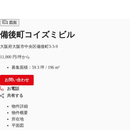
オフィス
物件ID：
JPN-P-001M21
1
図面
JP
備後町コイズミビル
オフィス・事務所
お電話
お問合せ
大阪府大阪市中央区備後町3-3-9
倉庫・物流センター
11,000 円/坪から
地図検索
募集面積：
59.3 坪
/
196 m²
記事
お問い合わせ
仲介会社様はこちらへ
お電話
共有する
お気に入り
物件詳細
物件概要
所在地
平面図