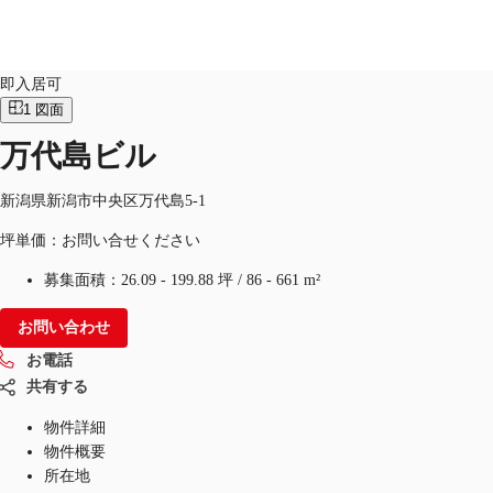
オフィス
物件ID：
JPN-P-00027U
即入居可
1
図面
JP
万代島ビル
オフィス・事務所
お電話
お問合せ
倉庫・物流センター
新潟県新潟市中央区万代島5-1
坪単価：お問い合せください
地図検索
募集面積：
26.09 - 199.88 坪
/
86 - 661 m²
記事
お問い合わせ
仲介会社様はこちらへ
お電話
お気に入り
共有する
物件詳細
物件概要
所在地