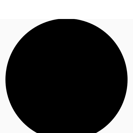
JP
オフィス・事務所
お電話
お問合せ
倉庫・物流センター
地図検索
記事
仲介会社様はこちらへ
お気に入り