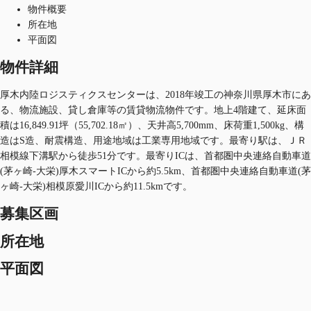
物件概要
所在地
平面図
物件詳細
厚木内陸ロジスティクスセンターは、2018年竣工の神奈川県厚木市にあ
る、物流施設、貸し倉庫等の賃貸物流物件です。地上4階建て、延床面
積は16,849.91坪（55,702.18㎡）、天井高5,700mm、床荷重1,500kg、構
造はS造、耐震構造、用途地域は工業専用地域です。最寄り駅は、ＪＲ
相模線下溝駅から徒歩51分です。最寄りICは、首都圏中央連絡自動車道
(茅ヶ崎-大栄)厚木スマートICから約5.5km、首都圏中央連絡自動車道(茅
ヶ崎-大栄)相模原愛川ICから約11.5kmです。
募集区画
所在地
平面図