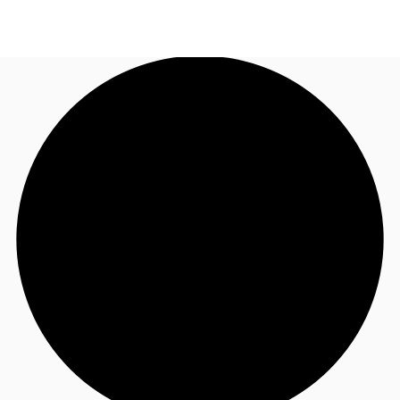
JP
オフィス・事務所
お電話
お問合せ
倉庫・物流センター
地図検索
記事
仲介会社様はこちらへ
お気に入り