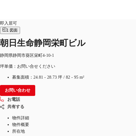
オフィス
物件ID：
JPN-P-001BPM
即入居可
1
図面
JP
朝日生命静岡栄町ビル
オフィス・事務所
お電話
お問合せ
倉庫・物流センター
静岡県静岡市葵区栄町4-10-1
坪単価：お問い合せください
地図検索
募集面積：
24.81 - 28.73 坪
/
82 - 95 m²
記事
お問い合わせ
仲介会社様はこちらへ
お電話
お気に入り
共有する
物件詳細
物件概要
所在地