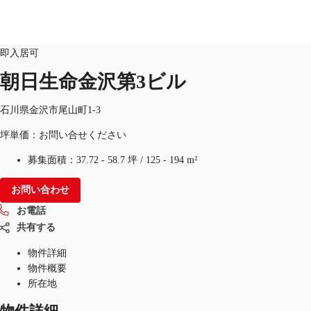
オフィス
物件ID：
JPN-P-001BOX
即入居可
JP
朝日生命金沢第3ビル
オフィス・事務所
お電話
お問合せ
石川県金沢市尾山町1-3
倉庫・物流センター
坪単価：お問い合せください
地図検索
募集面積：
37.72 - 58.7 坪
/
125 - 194 m²
記事
お問い合わせ
お電話
仲介会社様はこちらへ
共有する
お気に入り
物件詳細
物件概要
所在地
物件詳細