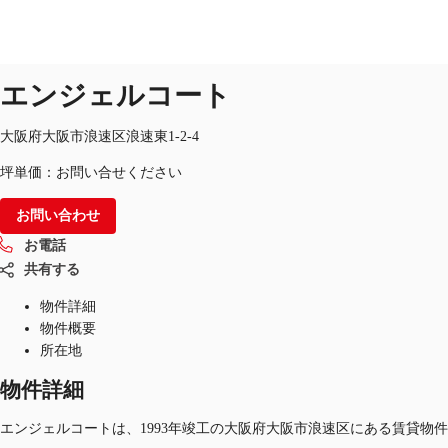
オフィス
物件ID：
JPN-P-002GZT
掲載終了物件
エンジェルコート
オフィス・事務所
倉庫・物流センター
地図検索
大阪府大阪市浪速区浪速東1-2-4
坪単価：お問い合せください
お問い合わせ
お電話
共有する
物件詳細
物件概要
所在地
物件詳細
エンジェルコートは、1993年竣工の大阪府大阪市浪速区にある賃貸物