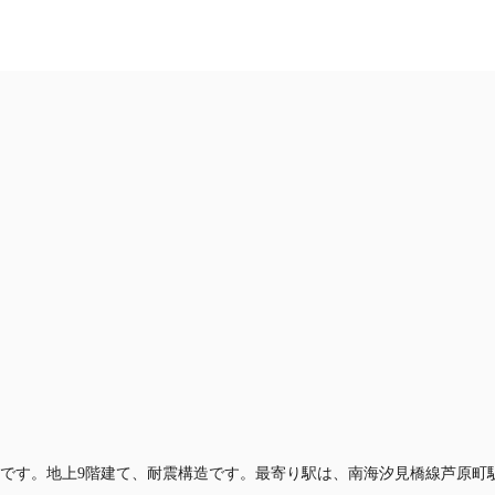
JP
記事
仲介会社様はこちらへ
お気に入り
お電話
件です。地上9階建て、耐震構造です。最寄り駅は、南海汐見橋線芦原町