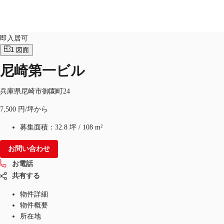
オフィス
物件ID：
JPN-P-002377
即入居可
1
図面
JP
尼崎第一ビル
オフィス・事務所
お電話
お問合せ
倉庫・物流センター
兵庫県尼崎市御園町24
7,500 円/坪から
地図検索
募集面積：
32.8 坪
/
108 m²
記事
お問い合わせ
仲介会社様はこちらへ
お電話
お気に入り
共有する
物件詳細
物件概要
所在地