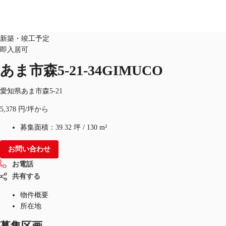
オフィス
物件ID：
JPN-P-00BKXG
新築・竣工予定
即入居可
JP
あま市森5-21-34GIMUCO
オフィス・事務所
お電話
お問合せ
倉庫・物流センター
愛知県あま市森5-21
5,378 円/坪から
地図検索
募集面積：
39.32 坪
/
130 m²
記事
お問い合わせ
仲介会社様はこちらへ
お電話
お気に入り
共有する
物件概要
所在地
募集区画