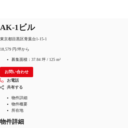
オフィス
物件ID：
JPN-P-0001CF
即入居可
AK-1ビル
東京都目黒区青葉台1-15-1
オフィス・事務所
倉庫・物流センター
地図検索
18,579 円/坪から
募集面積：
37.84 坪
/
125 m²
お問い合わせ
お電話
共有する
物件詳細
物件概要
所在地
物件詳細