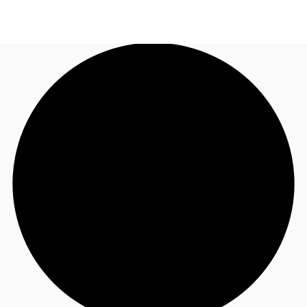
JP
オフィス・事務所
お電話
お問合せ
倉庫・物流センター
地図検索
記事
仲介会社様はこちらへ
お気に入り